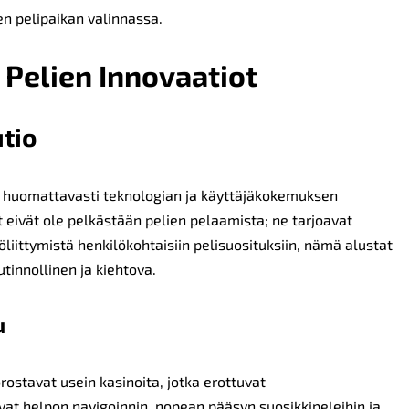
en pelipaikan valinnassa.
Pelien Innovaatiot
tio
 huomattavasti teknologian ja käyttäjäkokemuksen
t eivät ole pelkästään pelien pelaamista; ne tarjoavat
öliittymistä henkilökohtaisiin pelisuosituksiin, nämä alustat
tinnollinen ja kiehtova.
u
rostavat usein kasinoita, jotka erottuvat
at helpon navigoinnin, nopean pääsyn suosikkipeleihin ja