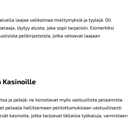
alvella laajaa valikoimaa mieltymyksiä ja tyylejä. Oli
laaja, löytyy alusta, joka sopii tarpeisiin. Esimerkiksi
lisista pelikirjastoista, jotka vetoavat laajaan
a Kasinoille
toa ja pelejä; ne korostavat myös vastuullista pelaamista.
vat pelaajia hallitsemaan pelitottumuksiaan vastuullisesti.
evät kasinoita, jotka tarjoavat tällaisia työkaluja, varmistaen