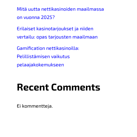
Mitä uutta nettikasinoiden maailmassa
on vuonna 2025?
Erilaiset kasinotarjoukset ja niiden
vertailu: opas tarjousten maailmaan
Gamification nettikasinoilla:
Pelillistämisen vaikutus
pelaajakokemukseen
Recent Comments
Ei kommentteja.