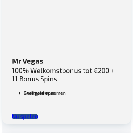
Mr Vegas
100% Welkomstbonus tot €200 +
11 Bonus Spins
Gratis spins
Snel geld opnemen
Trustly & Skrill
Nu spelen