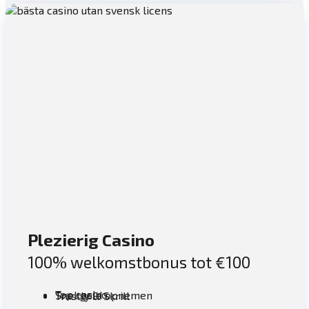
Plezierig Casino
100% welkomstbonus tot €100
Top casino
Snel geld opnemen
Trustly & Skrill