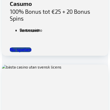
Casumo
100% Bonus tot €25 + 20 Bonus
Spins
Bonusspins
Beste casino
Vertrouwd
Nu spelen