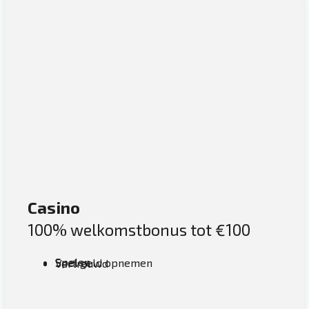
Casino
100% welkomstbonus tot €100
Spelen
Snel geld opnemen
Vertrouwd