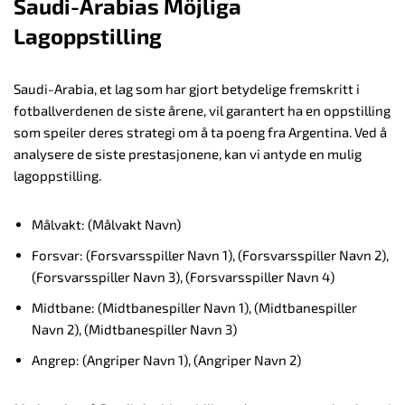
Saudi-Arabias Möjliga
Lagoppstilling
Saudi-Arabia, et lag som har gjort betydelige fremskritt i
fotballverdenen de siste årene, vil garantert ha en oppstilling
som speiler deres strategi om å ta poeng fra Argentina. Ved å
analysere de siste prestasjonene, kan vi antyde en mulig
lagoppstilling.
Målvakt: (Målvakt Navn)
Forsvar: (Forsvarsspiller Navn 1), (Forsvarsspiller Navn 2),
(Forsvarsspiller Navn 3), (Forsvarsspiller Navn 4)
Midtbane: (Midtbanespiller Navn 1), (Midtbanespiller
Navn 2), (Midtbanespiller Navn 3)
Angrep: (Angriper Navn 1), (Angriper Navn 2)