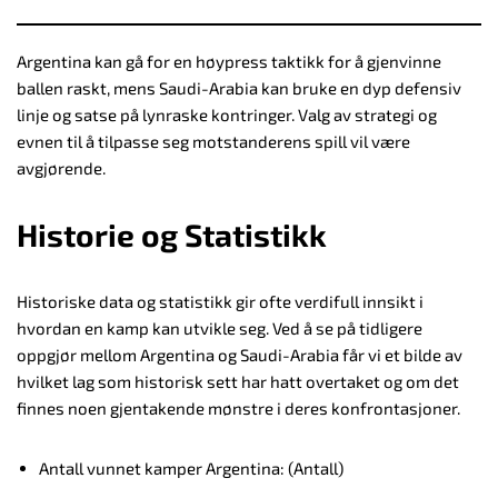
Argentina kan gå for en høypress taktikk for å gjenvinne
ballen raskt, mens Saudi-Arabia kan bruke en dyp defensiv
linje og satse på lynraske kontringer. Valg av strategi og
evnen til å tilpasse seg motstanderens spill vil være
avgjørende.
Historie og Statistikk
Historiske data og statistikk gir ofte verdifull innsikt i
hvordan en kamp kan utvikle seg. Ved å se på tidligere
oppgjør mellom Argentina og Saudi-Arabia får vi et bilde av
hvilket lag som historisk sett har hatt overtaket og om det
finnes noen gjentakende mønstre i deres konfrontasjoner.
Antall vunnet kamper Argentina: (Antall)