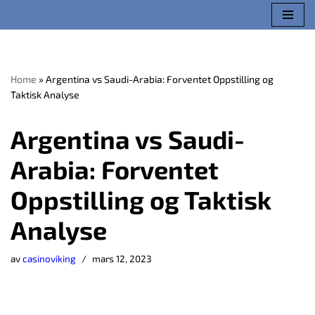
Hopp
til
innholdet
Home
»
Argentina vs Saudi-Arabia: Forventet Oppstilling og
Taktisk Analyse
Argentina vs Saudi-
Arabia: Forventet
Oppstilling og Taktisk
Analyse
av
casinoviking
mars 12, 2023