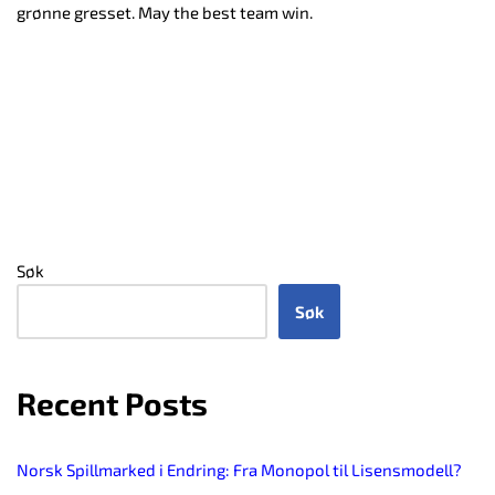
grønne gresset. May the best team win.
Søk
Søk
Recent Posts
Norsk Spillmarked i Endring: Fra Monopol til Lisensmodell?