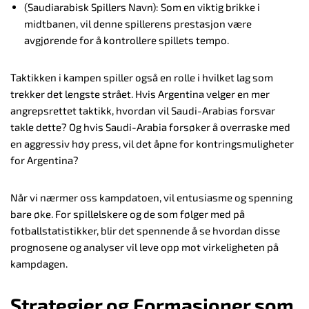
(Saudiarabisk Spillers Navn): Som en viktig brikke i
midtbanen, vil denne spillerens prestasjon være
avgjørende for å kontrollere spillets tempo.
Taktikken i kampen spiller også en rolle i hvilket lag som
trekker det lengste strået. Hvis Argentina velger en mer
angrepsrettet taktikk, hvordan vil Saudi-Arabias forsvar
takle dette? Og hvis Saudi-Arabia forsøker å overraske med
en aggressiv høy press, vil det åpne for kontringsmuligheter
for Argentina?
Når vi nærmer oss kampdatoen, vil entusiasme og spenning
bare øke. For spillelskere og de som følger med på
fotballstatistikker, blir det spennende å se hvordan disse
prognosene og analyser vil leve opp mot virkeligheten på
kampdagen.
Strategier og Formasjoner som