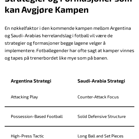
kan Avgjøre Kampen
En nøkkelfaktor i den kommende kampen mellom Argentina
og Saudi-Arabias herrelandslag i fotball vil være de
strategier og formasjoner begge lagene velger å
implementere. Fotballegender har ofte sagt at kamper vinnes
og tapes på trenerbordet like mye som på banen.
Argentina Strategi
Saudi-Arabia Strategi
Attacking Play
Counter-Attack Focus
Possession-Based Football
Solid Defensive Structure
High-Press Tactic
Long Ball and Set Pieces