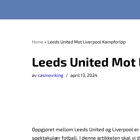
Hopp
til
innholdet
Home
»
Leeds United Mot Liverpool Kampforløp
Leeds United Mot
av
casinoviking
april 13, 2024
Oppgjøret mellom Leeds United og Liverpool er a
spektakulær fotball. I denne artikkelen skal v