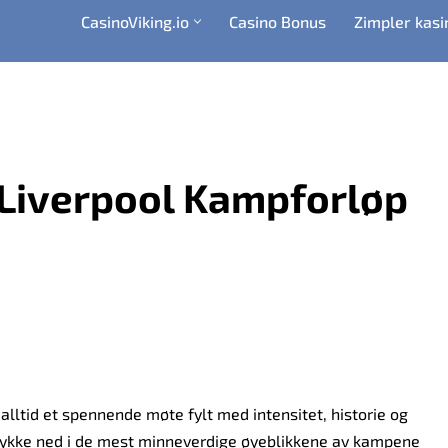
CasinoViking.io
Casino Bonus
Zimpler kasi
 Liverpool Kampforløp
lltid et spennende møte fylt med intensitet, historie og
i dykke ned i de mest minneverdige øyeblikkene av kampene