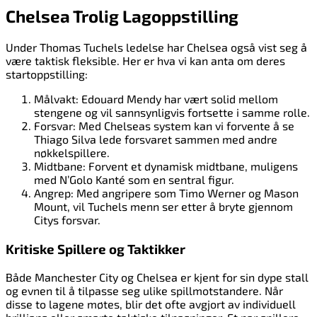
Chelsea Trolig Lagoppstilling
Under Thomas Tuchels ledelse har Chelsea også vist seg å
være taktisk fleksible. Her er hva vi kan anta om deres
startoppstilling:
Målvakt: Edouard Mendy har vært solid mellom
stengene og vil sannsynligvis fortsette i samme rolle.
Forsvar: Med Chelseas system kan vi forvente å se
Thiago Silva lede forsvaret sammen med andre
nøkkelspillere.
Midtbane: Forvent et dynamisk midtbane, muligens
med N’Golo Kanté som en sentral figur.
Angrep: Med angripere som Timo Werner og Mason
Mount, vil Tuchels menn ser etter å bryte gjennom
Citys forsvar.
Kritiske Spillere og Taktikker
Både Manchester City og Chelsea er kjent for sin dype stall
og evnen til å tilpasse seg ulike spillmotstandere. Når
disse to lagene møtes, blir det ofte avgjort av individuell