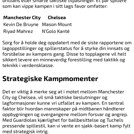
brillians eller smarte taktiske tilpasninger. Et par spillere
som kan vippe kampen i sitt lags favør omfatter:
Manchester City
Chelsea
Kevin De Bruyne
Mason Mount
Riyad Mahrez
N’Golo Kanté
Sørg for å holde deg oppdatert med de siste rapportene om
lagoppstillinger og spillerstatus for å styrke din innsats og
forståelse av kampens gang. Disse to topplagene vil helt
sikkert levere en minneverdig forestilling med taktikk og
teknikk i verdensklasse.
Strategiske Kampmomenter
Det er viktig å merke seg at i møtet mellom Manchester
City og Chelsea, vil små taktiske beslutninger og
lagformasjoner kunne vri utfallet av kampen. En sentral
faktor blir hvordan mannskaper på midtbanen håndterer
oppbygningen og overgangene mellom forsvar og angrep.
Med Guardiolas kjærlighet for ballbesittelse og Tuchels
pressende spillestil, kan vi vente en sjakk-basert kamp fylt
med strategisk intrig.