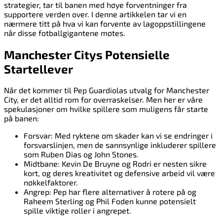
strategier, tar til banen med høye forventninger fra
supportere verden over. I denne artikkelen tar vi en
nærmere titt på hva vi kan forvente av lagoppstillingene
når disse fotballgigantene møtes.
Manchester Citys Potensielle
Startellever
Når det kommer til Pep Guardiolas utvalg for Manchester
City, er det alltid rom for overraskelser. Men her er våre
spekulasjoner om hvilke spillere som muligens får starte
på banen:
Forsvar: Med ryktene om skader kan vi se endringer i
forsvarslinjen, men de sannsynlige inkluderer spillere
som Ruben Dias og John Stones.
Midtbane: Kevin De Bruyne og Rodri er nesten sikre
kort, og deres kreativitet og defensive arbeid vil være
nøkkelfaktorer.
Angrep: Pep har flere alternativer å rotere på og
Raheem Sterling og Phil Foden kunne potensielt
spille viktige roller i angrepet.