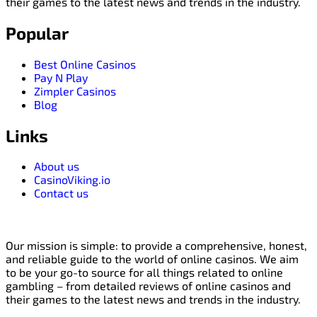
their games to the latest news and trends in the industry.
Popular
Best Online Casinos
Pay N Play
Zimpler Casinos
Blog
Links
About us
CasinoViking.io
Contact us
Our mission is simple: to provide a comprehensive, honest,
and reliable guide to the world of online casinos. We aim
to be your go-to source for all things related to online
gambling – from detailed reviews of online casinos and
their games to the latest news and trends in the industry.