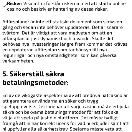
Risker:
Visa att ni förstår riskerna med att starta online
casino och beskriv er hantering av dessa risker.
Affärsplaner är inte ett statiskt dokument som skrivs en
gång och sedan inte behöver uppdateras. Det är snarare
tvärtom. Det är viktigt att vara medveten om att en
affärsplan är just dynamiskt och levande. Skulle det
behövas nya investeringar längre fram kommer det krävas
en uppdaterad affärsplan som tar hänsyn till nya
regleringar och nya omständigheter som kan påverka
verksamheten.
5. Säkerställ säkra
betalningsmetoder:
En av de viktigaste aspekterna av att bredriva nätcasino är
att garantera användarna en säker och trygg
spelupplevelse. Det innebär att varje casino måste erbjuda
säkra och bekväma betalningsmetoder för att folk ska
välja att spela på just din plattform. Det måste tydligt
framgå att ni har korrekt licens för vad ni erbjuder samt att
ni uppfyller alla säkerhetskrav. Spelarna måste veta att