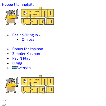
Hoppa till innehåll
CasinoViking.io
Om oss
Bonus för kasinon
Zimpler Kasinon
Pay N Play
Blogg
Svenska
Navigeringsmeny