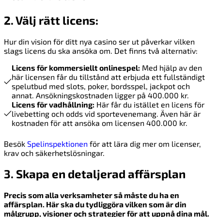
2. Välj rätt licens:
Hur din vision för ditt nya casino ser ut påverkar vilken
slags licens du ska ansöka om. Det finns två alternativ:
Licens för kommersiellt onlinespel:
Med hjälp av den
här licensen får du tillstånd att erbjuda ett fullständigt
spelutbud med slots, poker, bordsspel, jackpot och
annat. Ansökningskostnaden ligger på 400.000 kr.
Licens för vadhållning:
Här får du istället en licens för
livebetting och odds vid sportevenemang. Även här är
kostnaden för att ansöka om licensen 400.000 kr.
Besök
Spelinspektionen
för att lära dig mer om licenser,
krav och säkerhetslösningar.
3. Skapa en detaljerad affärsplan
Precis som alla verksamheter så måste du ha en
affärsplan. Här ska du tydliggöra vilken som är din
målgrupp, visioner och strategier för att uppnå dina mål.