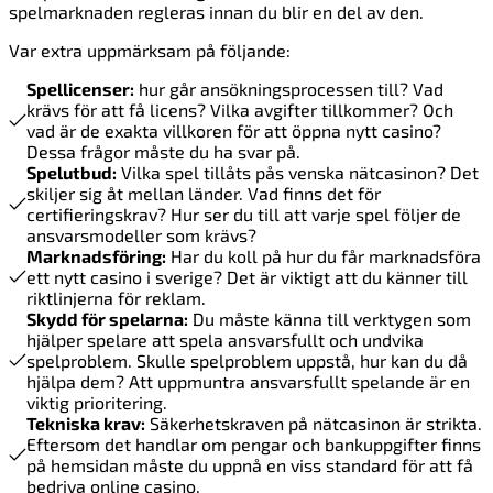
spelmarknaden regleras innan du blir en del av den.
Var extra uppmärksam på följande:
Spellicenser:
hur går ansökningsprocessen till? Vad
krävs för att få licens? Vilka avgifter tillkommer? Och
vad är de exakta villkoren för att öppna nytt casino?
Dessa frågor måste du ha svar på.
Spelutbud:
Vilka spel tillåts pås venska nätcasinon? Det
skiljer sig åt mellan länder. Vad finns det för
certifieringskrav? Hur ser du till att varje spel följer de
ansvarsmodeller som krävs?
Marknadsföring:
Har du koll på hur du får marknadsföra
ett nytt casino i sverige? Det är viktigt att du känner till
riktlinjerna för reklam.
Skydd för spelarna:
Du måste känna till verktygen som
hjälper spelare att spela ansvarsfullt och undvika
spelproblem. Skulle spelproblem uppstå, hur kan du då
hjälpa dem? Att uppmuntra ansvarsfullt spelande är en
viktig prioritering.
Tekniska krav:
Säkerhetskraven på nätcasinon är strikta.
Eftersom det handlar om pengar och bankuppgifter finns
på hemsidan måste du uppnå en viss standard för att få
bedriva online casino.