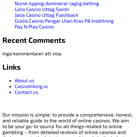
Norsk tipping dominerar laglig betting
Lyllo Casino Uttag Swish
Jalla Casino Uttag Flashback
Gratis Casino Pengar Utan Krav På Insättning
Pay N Play Casino
Recent Comments
Inga kommentarer att visa.
Links
About us
CasinoViking.io
Contact us
Our mission is simple: to provide a comprehensive, honest,
and reliable guide to the world of online casinos. We aim
to be your go-to source for all things related to online
gambling – from detailed reviews of online casinos and