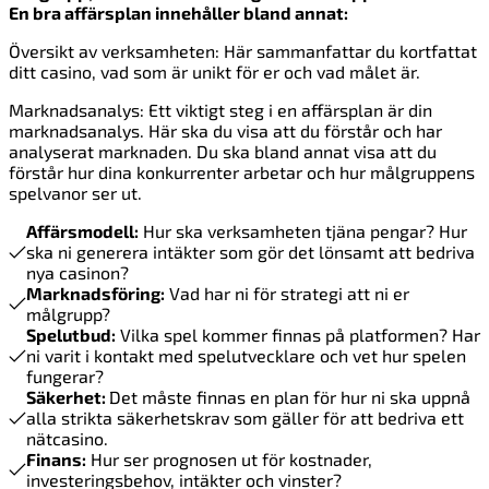
En bra affärsplan innehåller bland annat:
Översikt av verksamheten: Här sammanfattar du kortfattat
ditt casino, vad som är unikt för er och vad målet är.
Marknadsanalys: Ett viktigt steg i en affärsplan är din
marknadsanalys. Här ska du visa att du förstår och har
analyserat marknaden. Du ska bland annat visa att du
förstår hur dina konkurrenter arbetar och hur målgruppens
spelvanor ser ut.
Affärsmodell:
Hur ska verksamheten tjäna pengar? Hur
ska ni generera intäkter som gör det lönsamt att bedriva
nya casinon?
Marknadsföring:
Vad har ni för strategi att ni er
målgrupp?
Spelutbud:
Vilka spel kommer finnas på platformen? Har
ni varit i kontakt med spelutvecklare och vet hur spelen
fungerar?
Säkerhet:
Det måste finnas en plan för hur ni ska uppnå
alla strikta säkerhetskrav som gäller för att bedriva ett
nätcasino.
Finans:
Hur ser prognosen ut för kostnader,
investeringsbehov, intäkter och vinster?