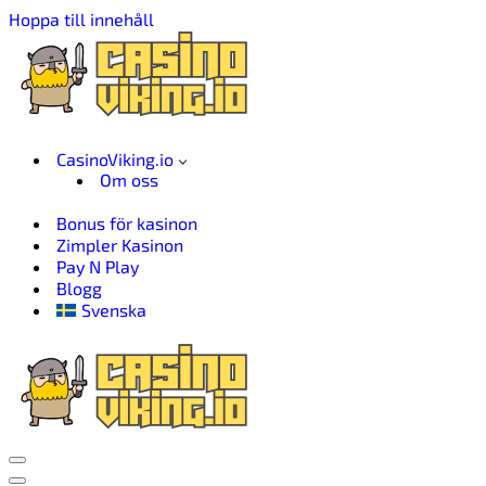
Hoppa till innehåll
CasinoViking.io
Om oss
Bonus för kasinon
Zimpler Kasinon
Pay N Play
Blogg
Svenska
Navigeringsmeny