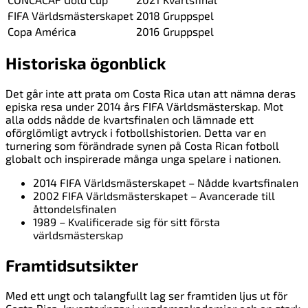
FIFA Världsmästerskapet
2018
Gruppspel
Copa América
2016
Gruppspel
Historiska ögonblick
Det går inte att prata om Costa Rica utan att nämna deras
episka resa under 2014 års FIFA Världsmästerskap. Mot
alla odds nådde de kvartsfinalen och lämnade ett
oförglömligt avtryck i fotbollshistorien. Detta var en
turnering som förändrade synen på Costa Rican fotboll
globalt och inspirerade många unga spelare i nationen.
2014 FIFA Världsmästerskapet – Nådde kvartsfinalen
2002 FIFA Världsmästerskapet – Avancerade till
åttondelsfinalen
1989 – Kvalificerade sig för sitt första
världsmästerskap
Framtidsutsikter
Med ett ungt och talangfullt lag ser framtiden ljus ut för