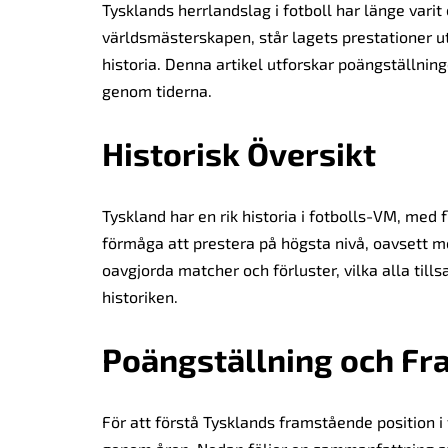
Tysklands herrlandslag i fotboll har länge varit
världsmästerskapen, står lagets prestationer 
historia. Denna artikel utforskar poängställni
genom tiderna.
Historisk Översikt
Tyskland har en rik historia i fotbolls-VM, med 
förmåga att prestera på högsta nivå, oavsett m
oavgjorda matcher och förluster, vilka alla ti
historiken.
Poängställning och F
För att förstå Tysklands framstående position i 