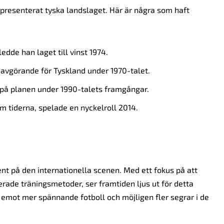
resenterat tyska landslaget. Här är några som haft
dde han laget till vinst 1974.
avgörande för Tyskland under 1970-talet.
 på planen under 1990-talets framgångar.
 tiderna, spelade en nyckelroll 2014.
ent på den internationella scenen. Med ett fokus på att
ade träningsmetoder, ser framtiden ljus ut för detta
 emot mer spännande fotboll och möjligen fler segrar i de