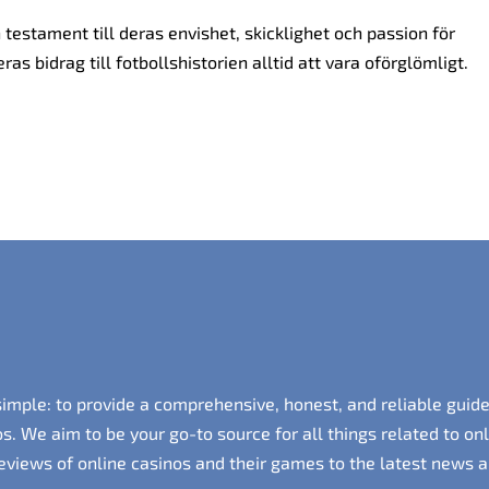
testament till deras envishet, skicklighet och passion för
s bidrag till fotbollshistorien alltid att vara oförglömligt.
simple: to provide a comprehensive, honest, and reliable guide
os. We aim to be your go-to source for all things related to on
eviews of online casinos and their games to the latest news a