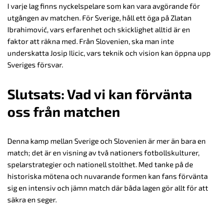
I varje lag finns nyckelspelare som kan vara avgörande för
utgången av matchen. För Sverige, håll ett öga på Zlatan
Ibrahimović, vars erfarenhet och skicklighet alltid är en
faktor att räkna med. Från Slovenien, ska man inte
underskatta Josip Ilicic, vars teknik och vision kan öppna upp
Sveriges försvar.
Slutsats: Vad vi kan förvänta
oss från matchen
Denna kamp mellan Sverige och Slovenien är mer än bara en
match; det är en visning av två nationers fotbollskulturer,
spelarstrategier och nationell stolthet. Med tanke på de
historiska mötena och nuvarande formen kan fans förvänta
sig en intensiv och jämn match där båda lagen gör allt för att
säkra en seger.