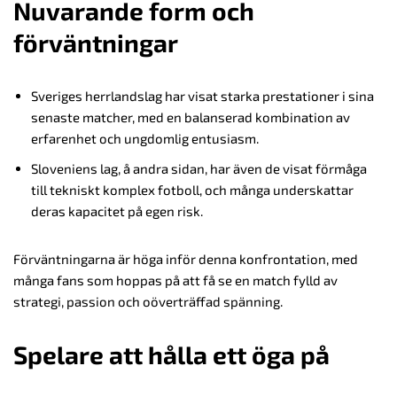
Nuvarande form och
förväntningar
Sveriges herrlandslag har visat starka prestationer i sina
senaste matcher, med en balanserad kombination av
erfarenhet och ungdomlig entusiasm.
Sloveniens lag, å andra sidan, har även de visat förmåga
till tekniskt komplex fotboll, och många underskattar
deras kapacitet på egen risk.
Förväntningarna är höga inför denna konfrontation, med
många fans som hoppas på att få se en match fylld av
strategi, passion och oöverträffad spänning.
Spelare att hålla ett öga på