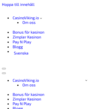
Hoppa till innehåll
CasinoViking.io
Om oss
Bonus för kasinon
Zimpler Kasinon
Pay N Play
Blogg
Svenska
Navigeringsmeny
Navigeringsmeny
CasinoViking.io
Om oss
Bonus för kasinon
Zimpler Kasinon
Pay N Play
Blogg