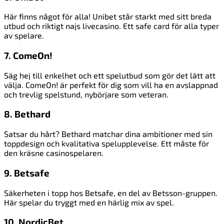
Här finns något för alla! Unibet står starkt med sitt breda
utbud och riktigt najs livecasino. Ett safe card för alla typer
av spelare.
7. ComeOn!
Säg hej till enkelhet och ett spelutbud som gör det lätt att
välja. ComeOn! är perfekt för dig som vill ha en avslappnad
och trevlig spelstund, nybörjare som veteran.
8. Bethard
Satsar du hårt? Bethard matchar dina ambitioner med sin
toppdesign och kvalitativa spelupplevelse. Ett måste för
den kräsne casinospelaren.
9. Betsafe
Säkerheten i topp hos Betsafe, en del av Betsson-gruppen.
Här spelar du tryggt med en härlig mix av spel.
10. NordicBet