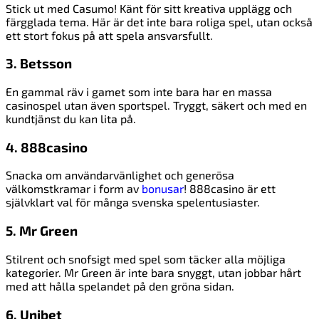
Stick ut med Casumo! Känt för sitt kreativa upplägg och
färgglada tema. Här är det inte bara roliga spel, utan också
ett stort fokus på att spela ansvarsfullt.
3. Betsson
En gammal räv i gamet som inte bara har en massa
casinospel utan även sportspel. Tryggt, säkert och med en
kundtjänst du kan lita på.
4. 888casino
Snacka om användarvänlighet och generösa
välkomstkramar i form av
bonusar
! 888casino är ett
självklart val för många svenska spelentusiaster.
5. Mr Green
Stilrent och snofsigt med spel som täcker alla möjliga
kategorier. Mr Green är inte bara snyggt, utan jobbar hårt
med att hålla spelandet på den gröna sidan.
6. Unibet