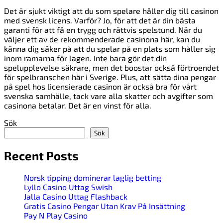
Det är sjukt viktigt att du som spelare håller dig till casinon
med svensk licens. Varför? Jo, för att det är din bästa
garanti för att få en trygg och rättvis spelstund. När du
väljer ett av de rekommenderade casinona här, kan du
känna dig säker på att du spelar på en plats som håller sig
inom ramarna för lagen. Inte bara gör det din
spelupplevelse säkrare, men det boostar också förtroendet
för spelbranschen här i Sverige. Plus, att sätta dina pengar
på spel hos licensierade casinon är också bra för vårt
svenska samhälle, tack vare alla skatter och avgifter som
casinona betalar. Det är en vinst för alla.
Sök
Sök
Recent Posts
Norsk tipping dominerar laglig betting
Lyllo Casino Uttag Swish
Jalla Casino Uttag Flashback
Gratis Casino Pengar Utan Krav På Insättning
Pay N Play Casino