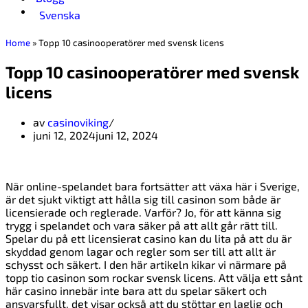
Svenska
Home
»
Topp 10 casinooperatörer med svensk licens
Topp 10 casinooperatörer med svensk
licens
av
casinoviking
juni 12, 2024
juni 12, 2024
När online-spelandet bara fortsätter att växa här i Sverige,
är det sjukt viktigt att hålla sig till casinon som både är
licensierade och reglerade. Varför? Jo, för att känna sig
trygg i spelandet och vara säker på att allt går rätt till.
Spelar du på ett licensierat casino kan du lita på att du är
skyddad genom lagar och regler som ser till att allt är
schysst och säkert. I den här artikeln kikar vi närmare på
topp tio casinon som rockar svensk licens. Att välja ett sånt
här casino innebär inte bara att du spelar säkert och
ansvarsfullt, det visar också att du stöttar en laglig och