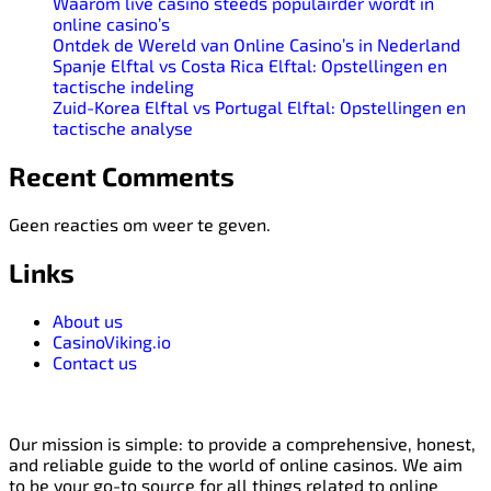
Waarom live casino steeds populairder wordt in
online casino’s
Ontdek de Wereld van Online Casino’s in Nederland
Spanje Elftal vs Costa Rica Elftal: Opstellingen en
tactische indeling
Zuid-Korea Elftal vs Portugal Elftal: Opstellingen en
tactische analyse
Recent Comments
Geen reacties om weer te geven.
Links
About us
CasinoViking.io
Contact us
Our mission is simple: to provide a comprehensive, honest,
and reliable guide to the world of online casinos. We aim
to be your go-to source for all things related to online