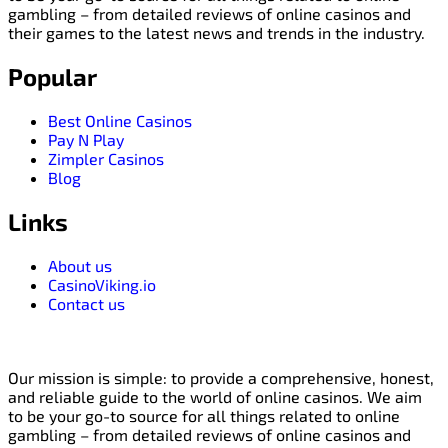
gambling – from detailed reviews of online casinos and
their games to the latest news and trends in the industry.
Popular
Best Online Casinos
Pay N Play
Zimpler Casinos
Blog
Links
About us
CasinoViking.io
Contact us
Our mission is simple: to provide a comprehensive, honest,
and reliable guide to the world of online casinos. We aim
to be your go-to source for all things related to online
gambling – from detailed reviews of online casinos and