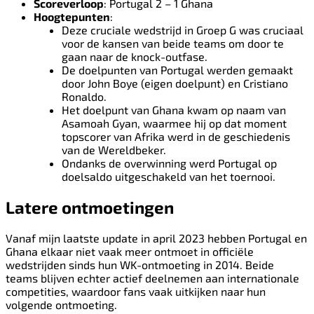
Scoreverloop
: Portugal 2 – 1 Ghana
Hoogtepunten
:
Deze cruciale wedstrijd in Groep G was cruciaal
voor de kansen van beide teams om door te
gaan naar de knock-outfase.
De doelpunten van Portugal werden gemaakt
door John Boye (eigen doelpunt) en Cristiano
Ronaldo.
Het doelpunt van Ghana kwam op naam van
Asamoah Gyan, waarmee hij op dat moment
topscorer van Afrika werd in de geschiedenis
van de Wereldbeker.
Ondanks de overwinning werd Portugal op
doelsaldo uitgeschakeld van het toernooi.
Latere ontmoetingen
Vanaf mijn laatste update in april 2023 hebben Portugal en
Ghana elkaar niet vaak meer ontmoet in officiële
wedstrijden sinds hun WK-ontmoeting in 2014. Beide
teams blijven echter actief deelnemen aan internationale
competities, waardoor fans vaak uitkijken naar hun
volgende ontmoeting.